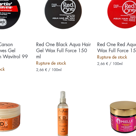
a
a
r
r
1
1
0
0
0
0
G
G
r
r
a
a
m
m
m
m
Carson
u rapide
Red One Black Aqua Hair
Aperçu rapide
Red One Red Aqua
Aperçu rapid
e
e
ves Gel
Gel Wax Full Force 150
Wax Full Force 1
s
s
h Wavitrol 99
ml
Rupture de stock
Rupture de stock
2,66 €
/
100ml
2
ock
2,66 €
/
100ml
,
2
6
,
6
6
6
€
p
€
a
p
r
a
1
r
0
1
0
0
M
0
i
M
l
i