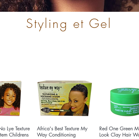
Styling et Gel
No Lye Texture
u rapide
Africa's Best Texture My
Aperçu rapide
Red One Green Ma
Aperçu rapid
stem Childrens
Way Conditioning
Look Clay Hair W