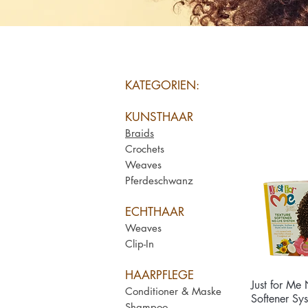
KATEGORIEN:
KUNSTHAAR
Braids
Crochets
Weaves
Pferdeschwanz
ECHTHAAR
Weaves
Clip-In
HAARPFLEGE
Just for Me 
Aperç
Conditioner & Maske
Softener Sy
Shampoo