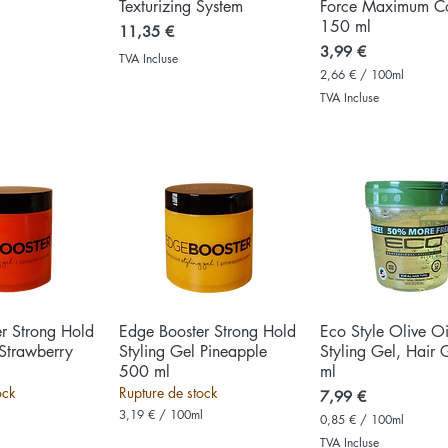
Texturizing System
Force Maximum Co
150 ml
Prix
11,35 €
Prix
3,99 €
TVA Incluse
2,66 €
/
100ml
2
TVA Incluse
,
6
6
€
p
a
r
1
0
0
M
i
l
l
i
r Strong Hold
u rapide
Edge Booster Strong Hold
Aperçu rapide
Eco Style Olive Oi
Aperçu rapid
l
 Strawberry
Styling Gel Pineapple
Styling Gel, Hair
i
500 ml
ml
t
r
ock
Rupture de stock
Prix
7,99 €
e
l
3,19 €
/
100ml
s
0,85 €
/
100ml
3
0
TVA Incluse
,