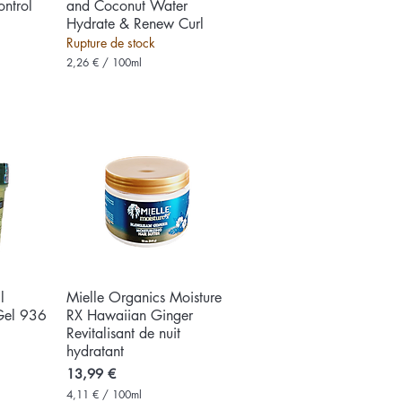
ntrol
and Coconut Water
Hydrate & Renew Curl
Rupture de stock
2,26 €
/
100ml
2
,
2
6
€
p
a
r
1
0
0
M
i
l
l
i
l
e
Mielle Organics Moisture
Aperçu rapide
l
 Gel 936
RX Hawaiian Ginger
i
t
Revitalisant de nuit
r
hydratant
e
s
Prix
13,99 €
4,11 €
/
100ml