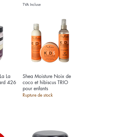
4
TVA Incluse
,
1
1
€
p
a
r
1
0
0
M
i
l
l
i
 La La
e
Shea Moisture Noix de
Aperçu rapide
l
tard 426
coco et hibiscus TRIO
i
pour enfants
t
r
Rupture de stock
e
s