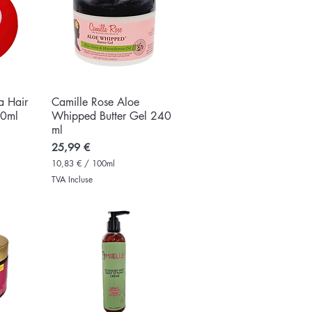
 Hair
e
Camille Rose Aloe
Aperçu rapide
50ml
Whipped Butter Gel 240
ml
Prix
25,99 €
10,83 €
/
100ml
1
TVA Incluse
0
,
8
3
€
p
a
r
1
0
0
M