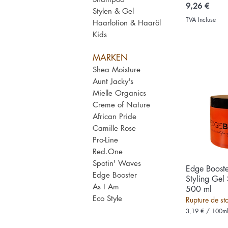
Prix
9,26 €
Stylen & Gel
TVA Incluse
Haarlotion & Haaröl
Kids
MARKEN
Shea Moisture
Aunt Jacky's
Mielle Organics
Creme of Nature
African Pride
Camille Rose
Pro-Line
Red.One
Spotin' Waves
Edge Booste
Aperç
Edge Booster
Styling Gel
As I Am
500 ml
Eco Style
Rupture de st
3,19 €
/
100m
3
,