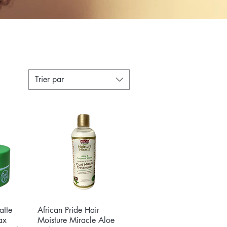
Trier par
tte
e
African Pride Hair
Aperçu rapide
ax
Moisture Miracle Aloe