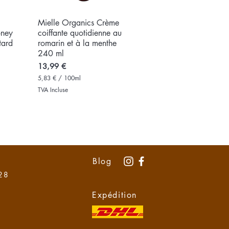
i
l
l
e
Mielle Organics Crème
Aperçu rapide
i
oney
coiffante quotidienne au
l
tard
romarin et à la menthe
i
t
240 ml
r
Prix
13,99 €
e
s
5,83 €
/
100ml
5
TVA Incluse
,
8
3
€
p
a
r
1
Blog
0
0
 28
M
i
l
Expédition
l
i
l
i