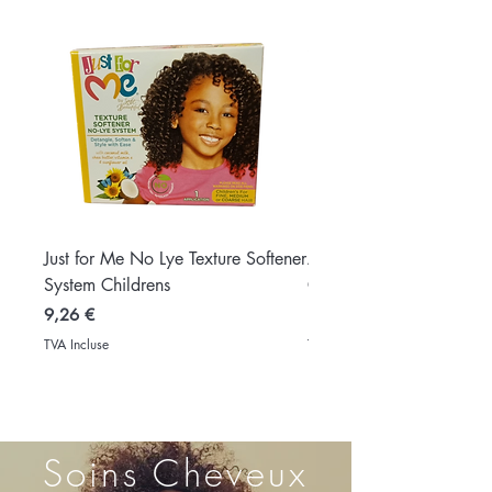
Just for Me No Lye Texture Softener
Africa's Best Texture M
System Childrens
Conditioning Texturizing
Prix
Prix
9,26 €
11,35 €
TVA Incluse
TVA Incluse
Soins Cheveux