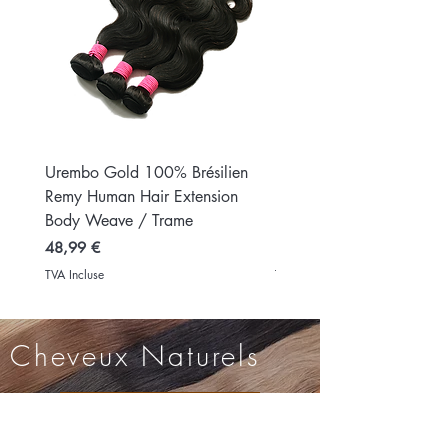
Urembo Gold 100% Brésilien
Urembo Platinum 7 Piece 
Remy Human Hair Extension
Extension-100% Indian Vi
Body Weave / Trame
Remy Human hair nat
Prix
Prix
48,99 €
149,99 €
TVA Incluse
TVA Incluse
Cheveux Naturels
Acheter maintenant