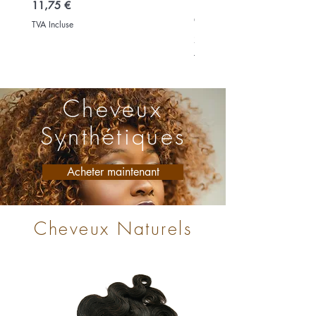
Natural Bohemian Brazili
Prix
11,75 €
Curl (18" 20" 22")
TVA Incluse
Prix
24,99 €
TVA Incluse
Cheveux
Synthétiques
Acheter maintenant
Cheveux Naturels