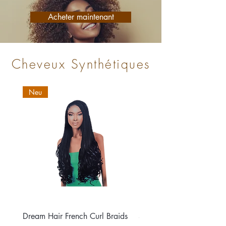
Acheter maintenant
Cheveux Synthétiques
Neu
Dream Hair French Curl Braids
Sensationnel Kanubia ea