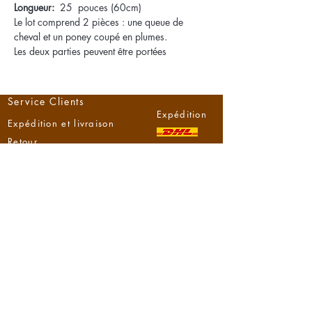
Longueur:
25 pouces (60cm)
Le lot comprend 2 pièces : une queue de
cheval et un poney coupé en plumes.
Les deux parties peuvent être portées
individuellement ou combinées
Service Clients
Expédition
Expédition et livraison
Retour
Aider
Droit de rétractation
Formulaire de
rétractation
Méthodes de
payement
NzizaHouse
À propos de n
ous