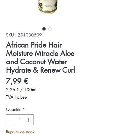
SKU : 251030509
African Pride Hair
Moisture Miracle Aloe
and Coconut Water
Hydrate & Renew Curl
Prix
7,99 €
2,26 €
/
100ml
2,26 €
TVA Incluse
pour
100
Quantité
*
Millilitres
Rupture de stock