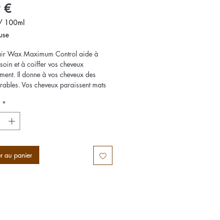
Prix
 €
/
100ml
use
ir Wax Maximum Control aide à
s
soin et à coiffer vos cheveux
ement. Il donne à vos cheveux des
urables. Vos cheveux paraissent mats
oiffés. Il se nettoie très facilement en le
*
.
r au panier