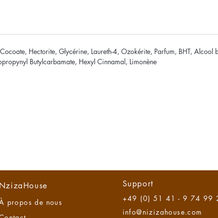
ocoate, Hectorite, Glycérine, Laureth-4, Ozokérite, Parfum, BHT, Alcool b
opropynyl Butylcarbamate, Hexyl Cinnamal, Limonène
Support
NzizaHouse
+49 (0) 51 41 - 9 74 99
À propos de n
ous
info@nizizahouse.com
Contact