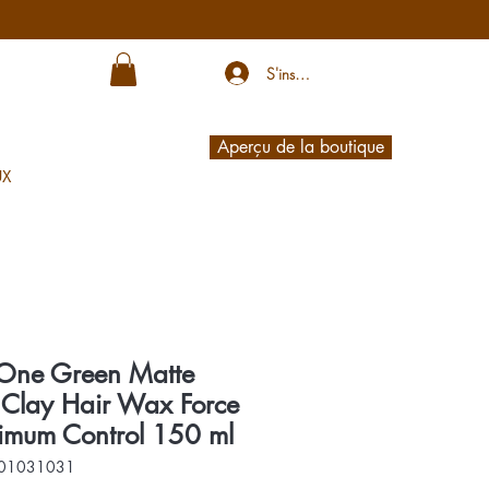
S'inscrire
Aperçu de la boutique
UX
One Green Matte
 Clay Hair Wax Force
mum Control 150 ml
101031031