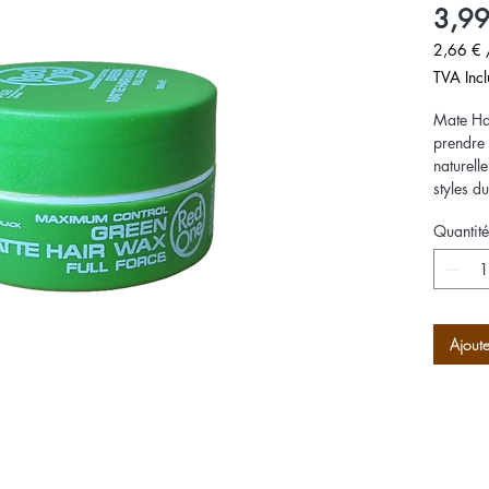
3,99
2,66 €
2,66 €
TVA Incl
pour
100
Mate Ha
Millilitre
prendre 
naturell
styles d
et bien c
Quantité
peignant
Ajoute