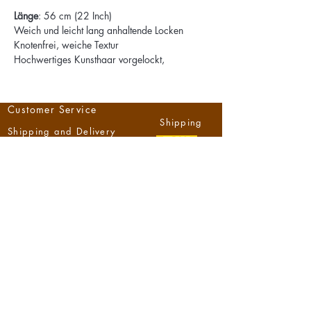
Länge
: 56 cm (22 Inch)
Weich und leicht lang anhaltende Locken
Knotenfrei, weiche Textur
Hochwertiges Kunsthaar vorgelockt,
vorgestreckt für Mikrozöpfe
Mehrschichtige Zöpfe erhältlich in vielen
Farben
Customer Service
Shipping
Shipping and Delivery
Returns
Help
Right of Withdrawal
Withdrawal form
Payment
Methods
NzizaHouse
About us
Contact