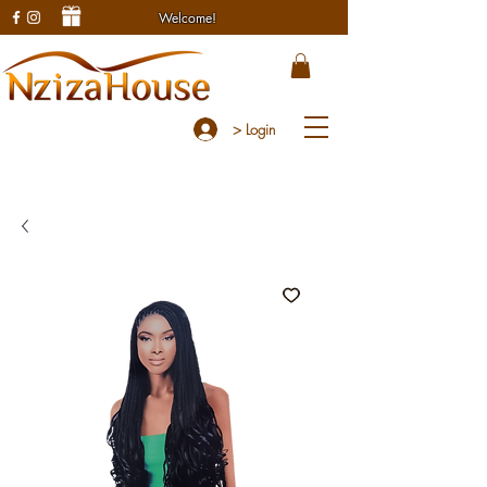
Welcome!
> Login