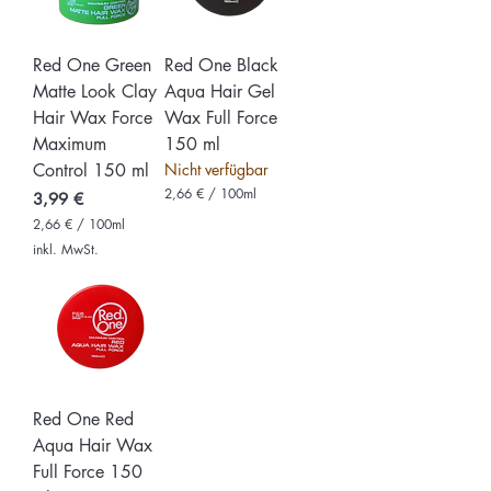
Red One Green
Red One Black
Matte Look Clay
Aqua Hair Gel
Hair Wax Force
Wax Full Force
Maximum
150 ml
Control 150 ml
Nicht verfügbar
2,66 €
/
100ml
Preis
3,99 €
2
2,66 €
/
100ml
,
2
6
inkl. MwSt.
,
6
6
6
€
p
€
r
p
o
r
1
o
0
1
0
0
M
Red One Red
0
i
M
l
Aqua Hair Wax
i
l
Full Force 150
l
i
l
l