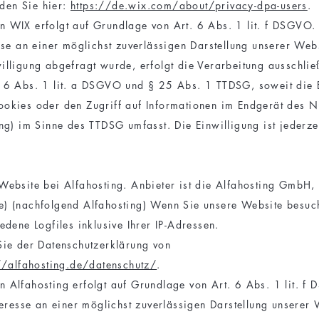
inden Sie hier:
https://de.wix.com/about/privacy-dpa-users
.
 WIX erfolgt auf Grundlage von Art. 6 Abs. 1 lit. f DSGVO.
sse an einer möglichst zuverlässigen Darstellung unserer Web
illigung abgefragt wurde, erfolgt die Verarbeitung ausschlie
 6 Abs. 1 lit. a DSGVO und § 25 Abs. 1 TTDSG, soweit die E
okies oder den Zugriff auf Informationen im Endgerät des Nu
ng) im Sinne des TTDSG umfasst. Die Einwilligung ist jederze
Website bei Alfahosting. Anbieter ist die Alfahosting GmbH,
) (nachfolgend Alfahosting) Wenn Sie unsere Website besuch
edene Logfiles inklusive Ihrer IP-Adressen.
Sie der Datenschutzerklärung von
//alfahosting.de/datenschutz/
.
 Alfahosting erfolgt auf Grundlage von Art. 6 Abs. 1 lit. 
teresse an einer möglichst zuverlässigen Darstellung unserer 