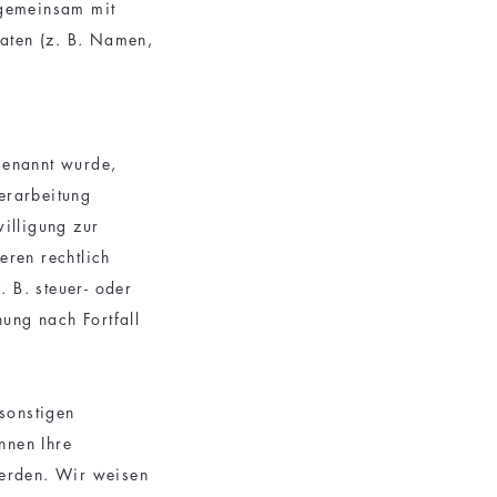
r gemeinsam mit
aten (z. B. Namen,
genannt wurde,
erarbeitung
illigung zur
eren rechtlich
 B. steuer- oder
hung nach Fortfall
sonstigen
nnen Ihre
werden. Wir weisen