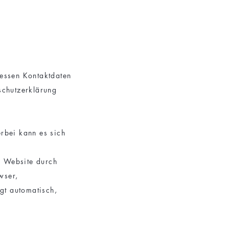
Dessen Kontaktdaten
schutzerklärung
rbei kann es sich
r Website durch
wser,
lgt automatisch,