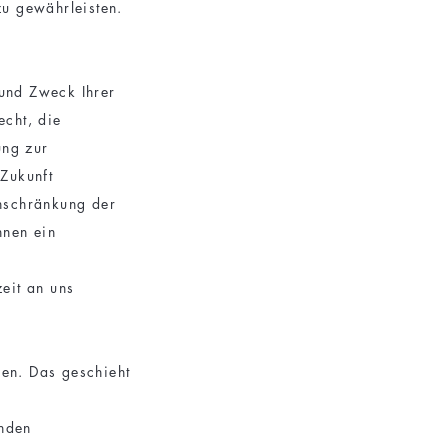
zu gewährleisten.
 und Zweck Ihrer
cht, die
ung zur
 Zukunft
nschränkung der
hnen ein
eit an uns
den. Das geschieht
enden