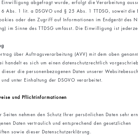
 Einwilligung abgefragt wurde, erfolgt die Verarbeitung aussc
 6 Abs. 1 lit. a DSGVO und § 25 Abs. 1 TTDSG, soweit die E
okies oder den Zugriff auf Informationen im Endgerät des Nut
ng) im Sinne des TTDSG umfasst. Die Einwilligung ist jederze
ng
rtrag über Auftragsverarbeitung (AVV) mit dem oben genann
ei handelt es sich um einen datenschutzrechtlich vorgeschrie
s dieser die personenbezogenen Daten unserer Websitebesuc
und unter Einhaltung der DSGVO verarbeitet.
eise und Pflicht­informationen
er Seiten nehmen den Schutz Ihrer persönlichen Daten sehr er
enen Daten vertraulich und entsprechend den gesetzlichen
iften sowie dieser Datenschutzerklärung.