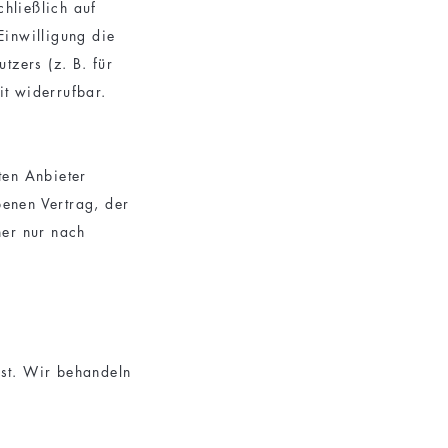
hließlich auf
inwilligung die
zers (z. B. für
it widerrufbar.
ten Anbieter
benen Vertrag, der
her nur nach
nst. Wir behandeln