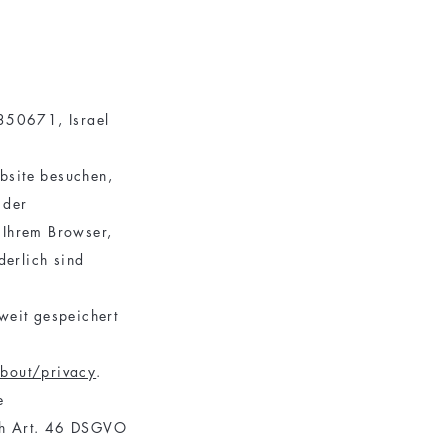
6350671, Israel
bsite besuchen,
 der
 Ihrem Browser,
derlich sind
weit gespeichert
bout/privacy
.
e
ch Art. 46 DSGVO