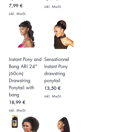
Preis
7,99 €
inkl. MwSt.
inkl. MwSt.
Instant Pony and
Sensationnel
Bang ARI 24"
Instant Pony
(60cm)
drawstring
Drawstring
ponytail
Ponytail with
Preis
13,50 €
bang
inkl. MwSt.
Preis
18,99 €
inkl. MwSt.