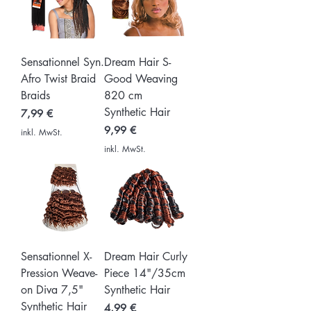
Sensationnel Syn.
Dream Hair S-
Afro Twist Braid
Good Weaving
Braids
820 cm
Synthetic Hair
Preis
7,99 €
Preis
9,99 €
inkl. MwSt.
inkl. MwSt.
Sensationnel X-
Dream Hair Curly
Pression Weave-
Piece 14"/35cm
on Diva 7,5"
Synthetic Hair
Synthetic Hair
Preis
4,99 €