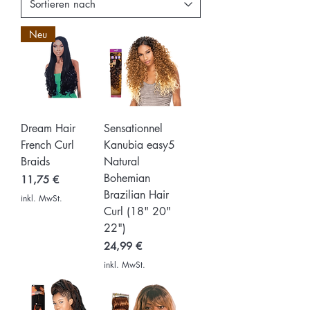
Neu
Dream Hair
Sensationnel
French Curl
Kanubia easy5
Braids
Natural
Bohemian
Preis
11,75 €
Brazilian Hair
inkl. MwSt.
Curl (18" 20"
22")
Preis
24,99 €
inkl. MwSt.