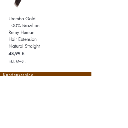
Urembo Gold
100% Brazilian
Remy Human
Hair Extension
Natural Straight
Preis
48,99 €
inkl. MwSt.
Kundenservice
Versand
Versand- und
Lieferung
Retouren
Hilfe
Widerrufsbelehrung
Widerrufsformular
Zahlungsarten