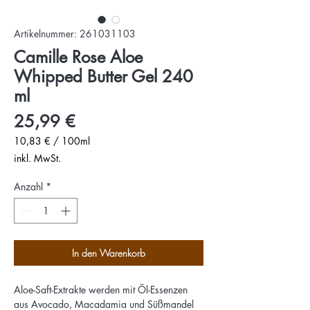
Artikelnummer: 261031103
Camille Rose Aloe
Whipped Butter Gel 240
ml
Preis
25,99 €
10,83 €
/
100ml
10,83 €
inkl. MwSt.
pro
100
Anzahl
*
Milliliter
In den Warenkorb
Aloe-Saft-Extrakte werden mit Öl-Essenzen
aus Avocado, Macadamia und Süßmandel