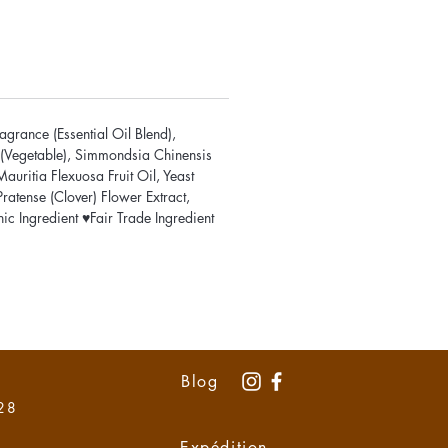
agrance (Essential Oil Blend),
n (Vegetable), Simmondsia Chinensis
uritia Flexuosa Fruit Oil, Yeast
ratense (Clover) Flower Extract,
c Ingredient ♥Fair Trade Ingredient
Blog
 28
Expédition