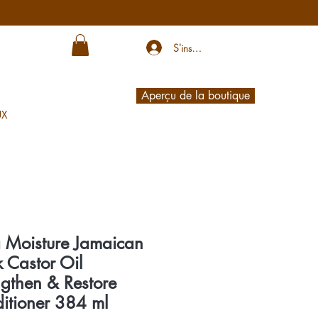
S'inscrire
Aperçu de la boutique
UX
 Moisture Jamaican
k Castor Oil
ngthen & Restore
itioner 384 ml