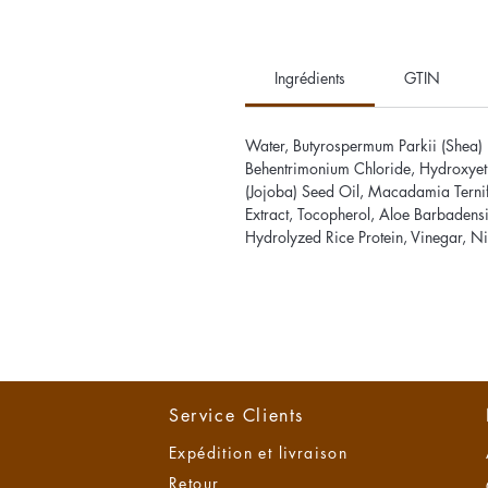
Ingrédients
GTIN
Water, Butyrospermum Parkii (Shea) Bu
Behentrimonium Chloride, Hydroxyethy
(Jojoba) Seed Oil, Macadamia Ternifo
Extract, Tocopherol, Aloe Barbadensis
Hydrolyzed Rice Protein, Vinegar, N
Service Clients
Expédition et livraison
Retour