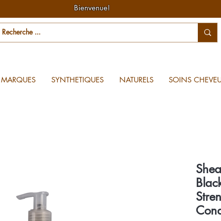
Bienvenue!
MARQUES
SYNTHETIQUES
NATURELS
SOINS CHEVE
Shea
Blac
Stre
Cond