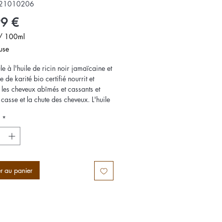
221010206
Prix
9 €
/
100ml
use
le à l'huile de ricin noir jamaïcaine et
s
 de karité bio certifié nourrit et
 les cheveux abîmés et cassants et
a casse et la chute des cheveux. L'huile
e poivrée stimule le cuir chevelu et
*
une expérience tonifiante. Il laisse les
brillants et complètement rajeunis. Elle
es cheveux et les hydrate.
r au panier