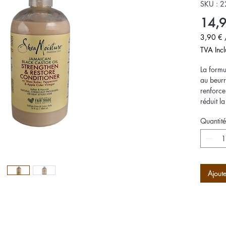
SKU : 
14,9
3,90 €
3,90 €
TVA Incl
pour
100
La formu
Millilitre
au beurre
renforce
réduit l
de menth
Quantité
procure 
cheveux 
démêle l
Ajoute