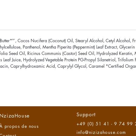
tter*ª´, Cocos Nucifera (Coconut) Oil, Stearyl Alcohol, Cetyl Alcohol, Fr
lcellulose, Panthenol, Mentha Piperita (Peppermint) Leaf Extract, Glyceri
lia Seed Oil, Ricinus Communis (Castor) Seed Oil, Hydrolyzed Keratin, Ma
 Leaf Juice, Hydrolyzed Vegetable Protein PG-Propyl Silanetriol, Trifolium P
iacin, Caprylhydroxamic Acid, Caprylyl Glycol, Caramel *Certified Organi
Support
NzizaHouse
+49 (0) 51 41 - 9 74 99
À propos de n
ous
info@nizizahouse.com
Contact