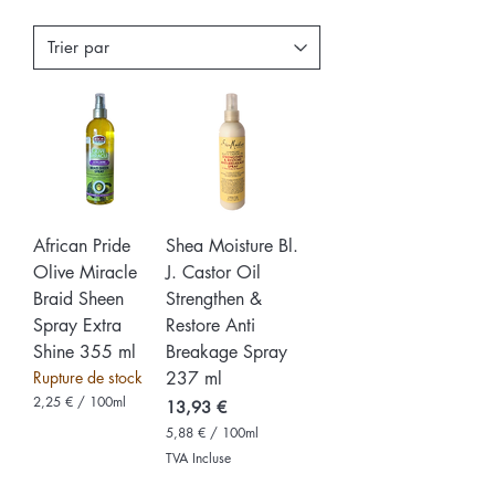
African Pride
Shea Moisture Bl.
Olive Miracle
J. Castor Oil
Braid Sheen
Strengthen &
Spray Extra
Restore Anti
Shine 355 ml
Breakage Spray
Rupture de stock
237 ml
2,25 €
/
100ml
Prix
13,93 €
2
5,88 €
/
100ml
,
5
2
TVA Incluse
,
5
8